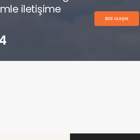
imle iletişime
BİZE ULAŞIN
4