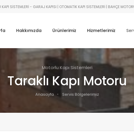
KAPI SISTEMLERI - GARAJ KAPISI | OTOMATIK KAPI SISTEMLERI | BAHÇE MOTOR
yfa
Hakkımızda
Ürünlerimiz
Hizmetlerimiz
Ser
Motorlu Kapı Sistemleri
Taraklı Kapı Motoru
Anasayfa
Servis Bölgelerimiz