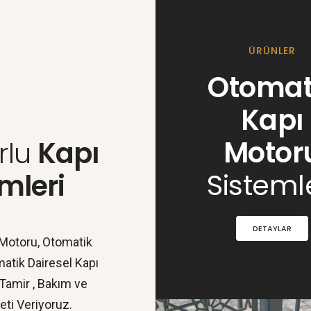
ÜRÜNLER
Otomat
Kapı
Motor
rlu
Kapı
Sisteml
mleri
DETAYLAR
Motoru, Otomatik
atik Dairesel Kapı
,Tamir , Bakım ve
ti Veriyoruz.