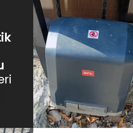
ik
u
eri