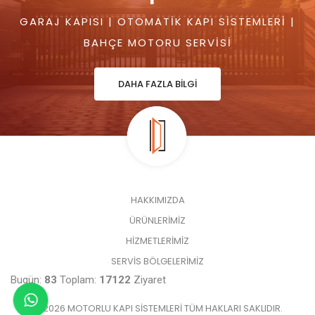
GARAJ KAPISI | OTOMATIK KAPI SISTEMLERI |
BAHÇE MOTORU SERVISI
DAHA FAZLA BİLGİ
HAKKIMIZDA
ÜRÜNLERİMİZ
HİZMETLERİMİZ
SERVİS BÖLGELERİMİZ
Bugün:
83
Toplam:
17122
Ziyaret
© 2026 MOTORLU KAPI SISTEMLERI TÜM HAKLARI SAKLIDIR.