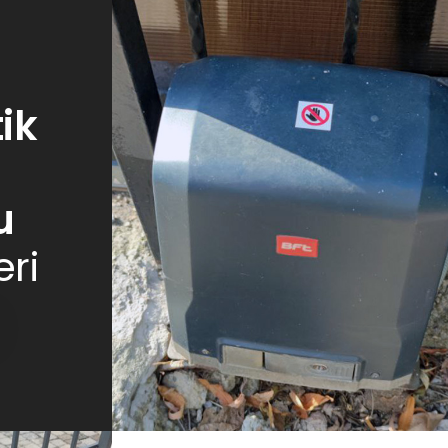
ik
u
eri