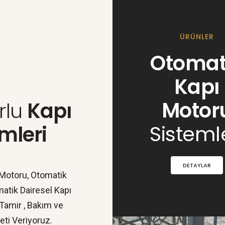
ÜRÜNLER
Otomat
Kapı
Motor
rlu
Kapı
Sisteml
mleri
DETAYLAR
Motoru, Otomatik
atik Dairesel Kapı
,Tamir , Bakım ve
ti Veriyoruz.