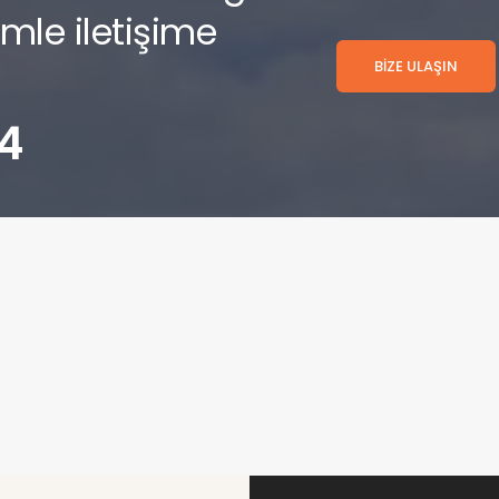
imle iletişime
BİZE ULAŞIN
4