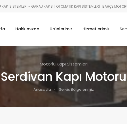
KAPI SISTEMLERI - GARAJ KAPISI | OTOMATIK KAPI SISTEMLERI | BAHÇE MOTOR
yfa
Hakkımızda
Ürünlerimiz
Hizmetlerimiz
Ser
Motorlu Kapı Sistemleri
Serdivan Kapı Motoru
Anasayfa
Servis Bölgelerimiz