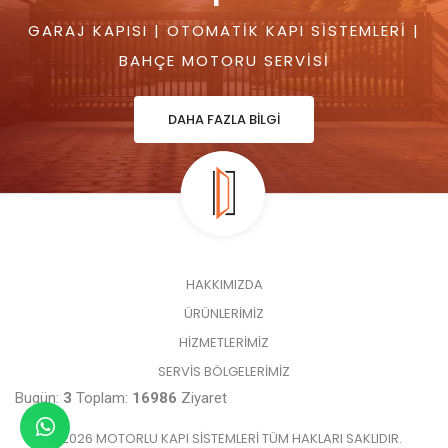
GARAJ KAPISI | OTOMATIK KAPI SISTEMLERI |
BAHÇE MOTORU SERVISI
DAHA FAZLA BİLGİ
HAKKIMIZDA
ÜRÜNLERİMİZ
HİZMETLERİMİZ
SERVİS BÖLGELERİMİZ
Bugün:
3
Toplam:
16986
Ziyaret
© 2026 MOTORLU KAPI SISTEMLERI TÜM HAKLARI SAKLIDIR.